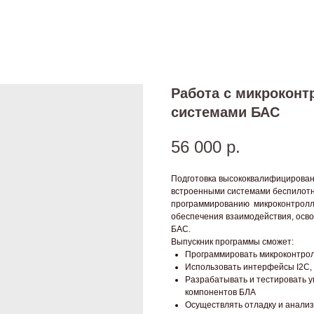
Работа с микрокон
системами БАС
56 000
р.
Подготовка высококвалифицирован
встроенными системами беспилотн
программированию микроконтролле
обеспечения взаимодействия, осв
БАС.
Выпускник программы сможет:
Программировать микроконтрол
Использовать интерфейсы I2C,
Разрабатывать и тестировать 
компонентов БЛА
Осуществлять отладку и анали