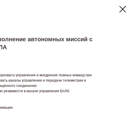
полнение автономных миссий с
ЛА
ерехвата управления и внедрения ложных команд при
овать каналы управления и передачи телеметрии и
ищённого соединения.
ю уязвимости в канале управления БпЛА.
фикации