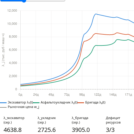
Экскаватор λ₁(t)
Асфальтоукладчик λ₂(t)
Бригада λ₃(t)
Рыночная цена w_j
λ_экскаватор
λ_укладчик
λ_бригада
Дефицит
(сер.)
(сер.)
(сер.)
ресурсов
4638.8
2725.6
3905.0
3/3