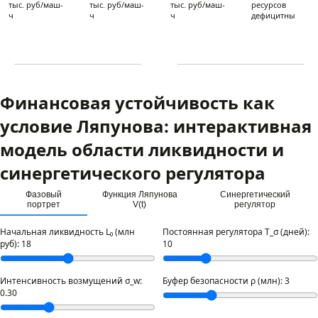
тыс. руб/маш-
тыс. руб/маш-
тыс. руб/маш-
ресурсов
ч
ч
ч
дефицитны
Финансовая устойчивость как
условие Ляпунова: интерактивная
модель области ликвидности и
синергетического регулятора
Фазовый
Функция Ляпунова
Синергетический
портрет
V(t)
регулятор
Начальная ликвидность L₀ (млн
Постоянная регулятора T_σ (дней):
руб):
18
10
Интенсивность возмущений σ_w:
Буфер безопасности ρ (млн):
3
0.30