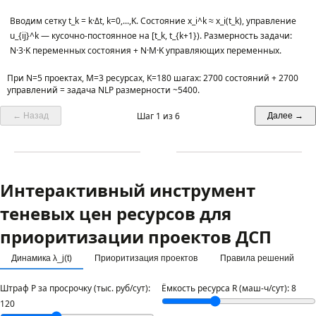
Вводим сетку t_k = k·Δt, k=0,...,K. Состояние x_i^k ≈ x_i(t_k), управление 
u_{ij}^k — кусочно-постоянное на [t_k, t_{k+1}). Размерность задачи: 
N·3·K переменных состояния + N·M·K управляющих переменных.
При N=5 проектах, M=3 ресурсах, K=180 шагах: 2700 состояний + 2700
управлений = задача NLP размерности ~5400.
Шаг 1 из 6
← Назад
Далее →
Интерактивный инструмент
теневых цен ресурсов для
приоритизации проектов ДСП
Динамика λ_j(t)
Приоритизация проектов
Правила решений
Штраф P за просрочку (тыс. руб/сут):
Ёмкость ресурса R (маш-ч/сут):
8
120