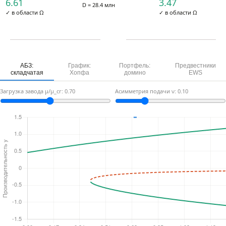
6.61
3.47
D = 28.4 млн
✓ в области Ω
✓ в области Ω
АБЗ:
График:
Портфель:
Предвестники
складчатая
Хопфа
домино
EWS
Загрузка завода μ/μ_cr:
0.70
Асимметрия подачи ν:
0.10