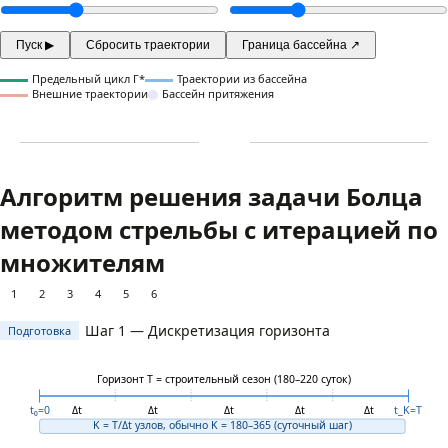
Пуск ▶
Сбросить траектории
Граница бассейна ↗
Предельный цикл Γ*
Траектории из бассейна
Внешние траектории
Бассейн притяжения
Алгоритм решения задачи Болца
методом стрельбы с итерацией по
множителям
1
2
3
4
5
6
Шаг 1 — Дискретизация горизонта
Подготовка
Горизонт T = строительный сезон (180–220 суток)
t₀=0
Δt
Δt
Δt
Δt
Δt
t_K=T
K = T/Δt узлов, обычно K = 180–365 (суточный шаг)