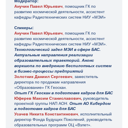
Модератор:
Анучин Павел Юрьевич
,
помощник ГК по
развитию космической деятельности, ассистент
кафедры Радиотехнических систем НИУ «МЭИ»
Спикеры:
Анучин Павел Юрьевич
,
помощник ГК по
развитию космической деятельности, ассистент
кафедры Радиотехнических систем НИУ «МЭИ».
Технологический задел МЭИ в сфере БАС.
Актуальные направления реализации
образовательных траекторий. Анонс
воркшопа по внедрению беспилотных систем
в бизнес-процессы предприятий
Золотник Даниил Сергеевич
,
заместитель
директора по продажам направления
«Образование» ГК Геоскан.
Опыт ГК Геоскан в подготовке кадров для БАС
Юферев Максим Станиславович,
р
уководитель
проектной группы НАП АОН.
Опыт АО Кибердом
в подготовке кадров для БАС
Усачев Никита Константинович
,
ис
полнительный
директор Фонда Будущих Поколений, руководитель
образовательных программ ОЦ «Взлет».