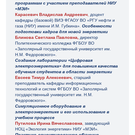
программам с участием преподавателей НИУ
«
МЭИ
»
Карасевич Владислав Андреевич
,
доцент
кафедры (базовой) ВИЭ ФГАОУ ВО «РГУ нефти и
газа (НИУ) имени И.М. Губкина».
Особенности
подготовки кадров для новой энергетики
Блинова Светлана Павловна,
директор
Политехнического колледжа ФГБОУ ВО
«Заполярный государственный университет им.
Н.М. Федоровского».
Создание лаборатории
«
Цифровая
электроэнергетика
»
для повышения качества
обучения студентов в области энергетики
Евсеев Тимур Алексеевич,
старший
преподаватель кафедры информационных
технологий и систем ФГБОУ ВО «Заполярный
государственный университет им. Н.М.
Федоровского».
Симуляционное оборудование в
электроэнергетике и его использование в
учебном процессе
Путилова Ирина Вячеславовна
,
заведующий
НОЦ «Экология энергетики» НИУ «МЭИ».
Практико-ориентированное обучение