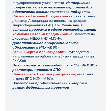
государственного университета.
Непрерывное
профессиональное развитие персонала для
обеспечения технологического лидерства
Соколова Татьяна Владимировна
,
генеральный
директор Ассоциации региональных центров
энергосбережения
«
РАЦЭС
».
Реализация
сетевых программ в сфере энергосбережения
Усманова Наталья Владимировна
,
заместитель
директора ИДДО
НИУ «МЭИ».
Дополнительное профессиональное
образование в НИУ
«
МЭИ
»
Галкин Сергей Александрович
,
руководитель
направления по работе с учебными заведениями
ГК CSoft.
Опыт сетевого взаимодействия CSooft-МЭИ в
реализации программ ДПО
Селиверстов Николай Дмитриевич,
начальник
отдела ДПО
НИУ «МЭИ».
Подготовка профессиональных кадров в
рамках федеральных проектов