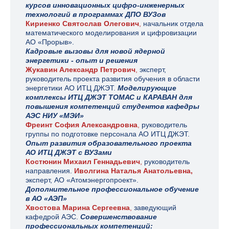
курсов инновационных цифро-инженерных
технологий в программах ДПО ВУЗов
Кириенко Святослав Олегович
,
начальник отдела
математического моделирования и цифровизации
АО «Прорыв».
Кадровые вызовы для новой ядерной
энергетики - опыт и решения
Жукавин Александр Петрович
,
экс
перт,
руководитель проекта развития обучения в области
энергетики АО ИТЦ ДЖЭТ.
Моделирующие
комплексы ИТЦ ДЖЭТ ТОМАС и КАРАВАН для
повышения компетенций студентов кафедры
АЭС НИУ «МЭИ»
Фреинт София Александровна
,
руководитель
группы по подготовке персонала АО ИТЦ ДЖЭТ.
Опыт развития образовательного проекта
АО ИТЦ ДЖЭТ с ВУЗами
Костюнин Михаил Геннадьевич
,
руководитель
направления.
Иволгина Наталья Анатольевна,
эксперт, АО «Атомэнергопроект».
Дополнительное профессиональное обучение
в АО «АЭП»
Хвостова Марина Сергеевна
,
заведующий
кафедрой АЭС.
Совершенствование
профессиональных компетенций: