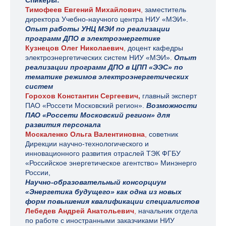
Спикеры:
Тимофеев Евгений Михайлович
,
заместитель
директора Учебно-научного центра НИУ «МЭИ».
Опыт работы УНЦ МЭИ по реализации
программ ДПО в электроэнергетике
Кузнецов Олег Николаевич
,
доцент кафедры
электроэнергетических систем НИУ «МЭИ».
Опыт
реализации программ ДПО в ЦПП «ЭЭС» по
тематике режимов электроэнергетических
систем
Горохов Константин Сергеевич,
главный эксперт
ПАО «Россети Московский регион».
Возможности
ПАО «Россети Московский регион» для
развития персонала
Москаленко Ольга Валентиновна
,
советник
Дирекции научно-технологического и
инновационного развития отраслей ТЭК ФГБУ
«Российское энергетическое агентство» Минэнерго
России,
Научно-образовательный консорциум
«Энергетика будущего» как одна из новых
форм повышения квалификации специалистов
Лебедев Андрей Анатольевич
,
начальник отдела
по работе с иностранными заказчиками НИУ